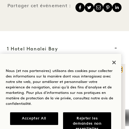
Partager cet événement :
1 Hotel Hanalei Bay
5520 Ka Haku Rd
Ferm
Nous (et nos partenaires) utilisons des cookies pour collecter
Princeville, Kauaʻi
,
HI
96722
QU'EST-CE QUI
des informations sur la manière dont vous interagissez avec
États-Unis d'Amérique
notre site web, pour améliorer et personnaliser votre
VOUS AMÈNE À
expérience de navigation, ainsi qu'à des fins d'analyse et de
Hôtel :
HANALEI BAY?
marketing. Pour plus d'informations sur nos pratiques en
+1 808 826 9644
matière de protection de la vie privée, consultez notre
avis de
confidentialité
.
Bien-être
Retraites bien-être :
+1 808 977 1237
Golf
Accepter All
Rejeter les
Réservations :
demandes non
Romance
essentielles