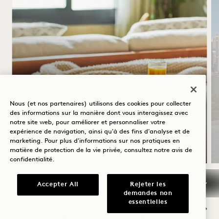
1 BONNE FAÇON DE
COMMENCER LA JOURNÉE
Nous (et nos partenaires) utilisons des cookies pour collecter
Commencez la journée du bon pied grâce
des informations sur la manière dont vous interagissez avec
notre site web, pour améliorer et personnaliser votre
à un crédit de 50 $ pour le petit-déjeuner
expérience de navigation, ainsi qu'à des fins d'analyse et de
Conditions d'annulation souples
marketing. Pour plus d'informations sur nos pratiques en
matière de protection de la vie privée, consultez notre
avis de
confidentialité
.
Accepter All
Rejeter les
NaN / 9
demandes non
essentielles