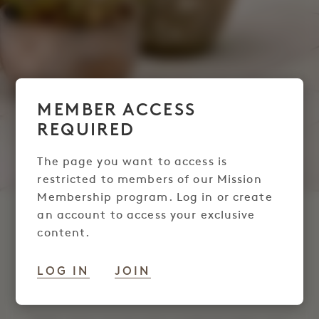
MEMBER ACCESS
REQUIRED
The page you want to access is
restricted to members of our Mission
Membership program. Log in or create
an account to access your exclusive
SUITE DE SOMMEIL
content.
POUR LES MEMBRES
LOG IN
JOIN
DE LA MISSION