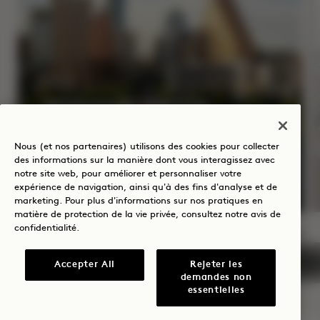
BONJOUR, AUSTIN
Jusqu'à 35 % de réduction sur
Nous (et nos partenaires) utilisons des cookies pour collecter
: 50 $ de crédit hôtelier
des informations sur la manière dont vous interagissez avec
notre site web, pour améliorer et personnaliser votre
expérience de navigation, ainsi qu'à des fins d'analyse et de
marketing. Pour plus d'informations sur nos pratiques en
matière de protection de la vie privée, consultez notre
avis de
confidentialité
.
NaN / 6
Accepter All
Rejeter les
demandes non
essentielles