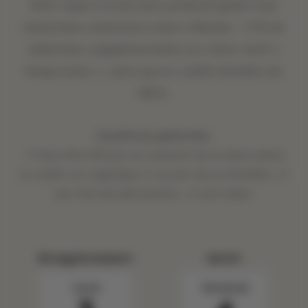
Drift repos encore plus profond grâce aux
réductions exclusives réserv Mission : 5 % de
réduction supplémentaire sur notre tarif «
Sleep Suite », ainsi qu'un crédit hôtelier de
100 $.
Conditions générales
:
. Il faut être Mission au moment de la réservation.
Le crédit ne s'applique ni au prix de la chambre, ni
aux frais de destination, ni aux taxes.
Enregistrement
Sortir
Jeudi
Vendredi