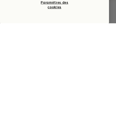
Paramètres des
cookies
1 Hotel Austin
VÉRIFIER LA DISPONIBILITÉ
96, rue Red River
Austin
,
TX
États-Unis
Hôtel :
+1 737 415 9800
Réservations :
+1 833 770 7111
Austin
Nous contacter
Politiques
Accessibilité
Animaux de
Presse
compagnie
FAQs