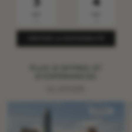
3
4
sept.
sept.
▼
▼
VÉRIFIER LA DISPONIBILITÉ
PLUS D'OFFRES ET
D'EXPÉRIENCES
ALL AFFICHER
SOMMEIL