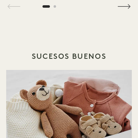
1 / 2
SUCESOS BUENOS