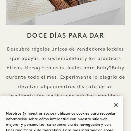
DOCE DÍAS PARA DAR
Descubre regalos únicos de vendedores locales
que apoyan la sostenibilidad y las prácticas
éticas. Recogeremos artículos para Baby2Baby
durante todo el mes. Experimente la alegría de
devolver algo mientras disfruta de un
ambiente festivo lleno de música, comida y
espíritu comunitario. Tanto si quiere comprar
Nosotros (y nuestros socios) utilizamos cookies para recopilar
para sus seres queridos como darse un
información sobre cómo interactúa con nuestro sitio web,
capricho, encontrará algo especial en este
mejorar y personalizar su experiencia de navegación y con
fines analíticos y de marketing. Para más información sobre