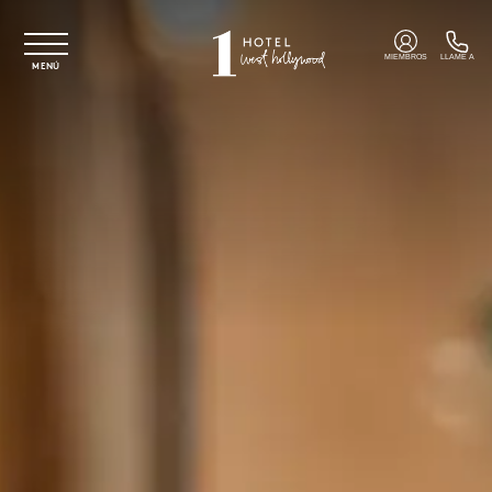
Ir al contenido principal
MIEMBROS
LLAME A
MENÚ