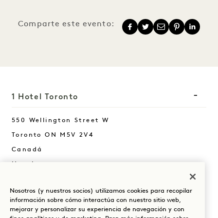
Comparte este evento:
1 Hotel Toronto
550 Wellington Street W
Toronto
ON
M5V 2V4
Canadá
Hotel:
+1 416 640 7778
Nosotros (y nuestros socios) utilizamos cookies para recopilar
Reservas:
información sobre cómo interactúa con nuestro sitio web,
+1 833 624 0111
mejorar y personalizar su experiencia de navegación y con