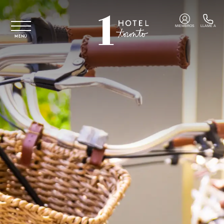
Ir al contenido principal
MIEMBROS
LLAME A
MENÚ