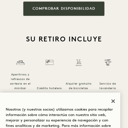
COMPROBAR DISPONIBILIDAD
SU RETIRO INCLUYE
Aperitivos y
refrescos de
cortesía en el
Alquiler gratuito
Servicio de
minibar
Crédito hotelero
de bicicletas
lavandería
1 / 26
Nosotros (y nuestros socios) utilizamos cookies para recopilar
información sobre cómo interactúa con nuestro sitio web,
mejorar y personalizar su experiencia de navegación y con
fines analíticos y de marketing. Para más información sobre