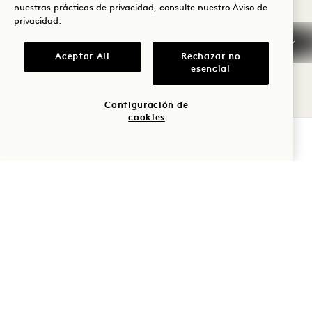
nuestras prácticas de privacidad, consulte nuestro
Aviso de
privacidad
.
Aceptar All
Rechazar no
esencial
Detalles de la póliza
Configuración de
Política de cancelación
cookies
RESERVE AHORA
Reserva garantizada
Tarjetas de crédito
Llegada temprana/salida
tardía
Impuestos y tasas