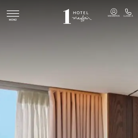
Ir al contenido principal
MIEMBROS
LLAME A
MENÚ