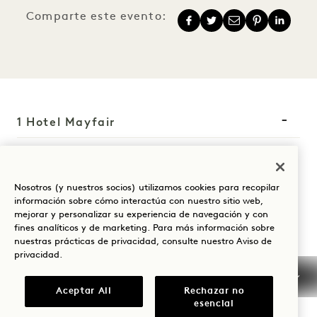
Comparte este evento:
1 Hotel Mayfair
3 Berkeley Street
Londres
Nosotros (y nuestros socios) utilizamos cookies para recopilar
W1J 8DL
información sobre cómo interactúa con nuestro sitio web,
mejorar y personalizar su experiencia de navegación y con
Reino Unido
fines analíticos y de marketing. Para más información sobre
Hotel:
nuestras prácticas de privacidad, consulte nuestro
Aviso de
privacidad
.
+44 20 3988 0055
Reservas:
Aceptar All
Rechazar no
esencial
+44 800 023 4406