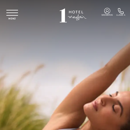
Ir al contenido principal
MIEMBROS
LLAME A
MENÚ