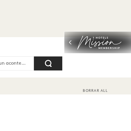
BORRAR ALL
te. try búsqueda.