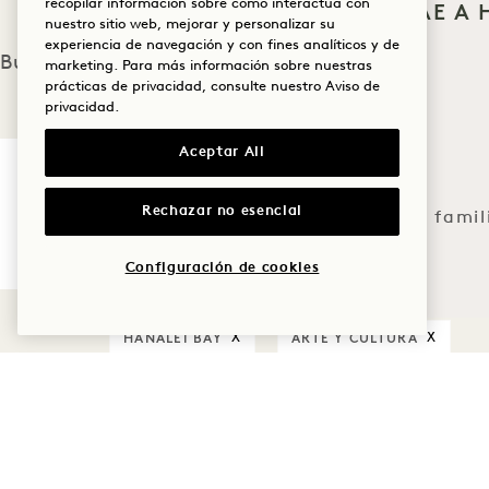
recopilar información sobre cómo interactúa con
¿QUÉ TE TRAE A
nuestro sitio web, mejorar y personalizar su
BAY?
experiencia de navegación y con fines analíticos y de
Buscar un evento:
marketing. Para más información sobre nuestras
Bienestar
prácticas de privacidad, consulte nuestro
Aviso de
privacidad
.
Golf
Aceptar All
Romance
Rechazar no esencial
Tiempo en famil
Aventura
Configuración de cookies
HANALEI BAY
ARTE Y CULTURA
X
X
Lo sentimos, no 