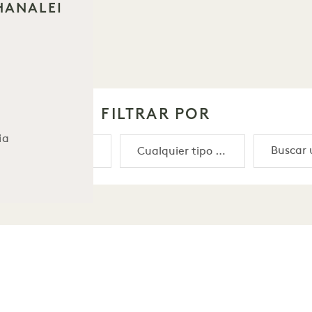
 HANALEI
FILTRAR POR
ia
hemos encontrado ningún resultado coinciden