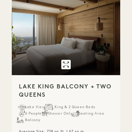
GALLERY 7596
LAKE KING BA
LAKE KING BALCONY + TWO
QUEENS
Lake View
1 King & 2 Queen Beds
6 People
Shower Only
Seating Area
Balcony
Average Size: 728 sq.ft. | 67 sq.m.