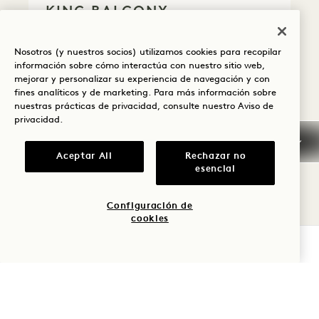
KING BALCONY
City & Lake, Panoramic View
2 King Beds
Nosotros (y nuestros socios) utilizamos cookies para recopilar
4 People
información sobre cómo interactúa con nuestro sitio web,
Separate Shower & Tub + Half Bath
mejorar y personalizar su experiencia de navegación y con
Seating Area
Wraparound Balcony
fines analíticos y de marketing. Para más información sobre
nuestras prácticas de privacidad, consulte nuestro
Aviso de
Average Size: 1652 sq.ft. | 153 sq.m.
privacidad
.
Aceptar All
Rechazar no
Lake House Suite + Lake King Balcony
View Details
esencial
Configuración de
cookies
COMPROBAR DISPONIBILIDAD
HOLA,
EXPLORAR OFERTAS Y
SUITE
AUSTIN
EXPERIENCIAS
DORMIR