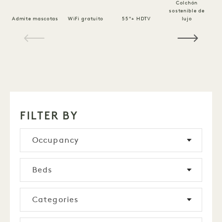
Colchón
sostenible de
Ro
Admite mascotas
WiFi gratuito
55"+ HDTV
lujo
1 / 20
FILTER BY
Occupancy
Beds
Categories