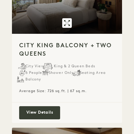
GALLERY 7595
CITY KING BA
CITY KING BALCONY + TWO
QUEENS
City View
1 King & 2 Queen Beds
6 People
Shower Only
Seating Area
Balcony
Average Size: 726 sq.ft. | 67 sq.m.
City King Balcony + Two Queens
View Details