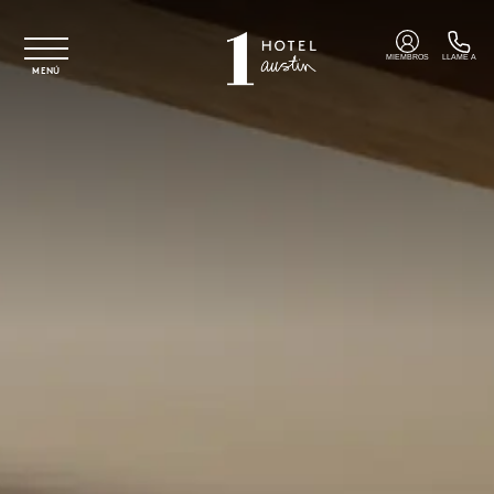
Ir al contenido principal
MIEMBROS
LLAME A
MENÚ