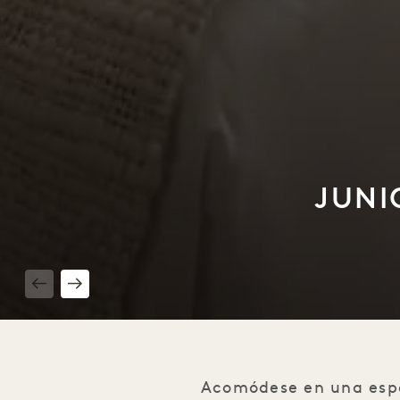
JUNI
1 / 2
Acomódese en una espac