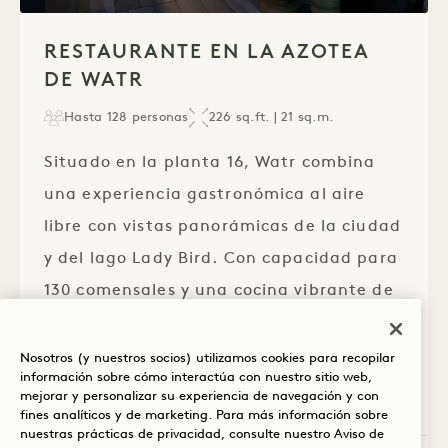
1 / 1
RESTAURANTE EN LA AZOTEA
DE WATR
Hasta 128 personas
226 sq.ft. | 21 sq.m.
Situado en la planta 16, Watr combina
una experiencia gastronómica al aire
libre con vistas panorámicas de la ciudad
y del lago Lady Bird. Con capacidad para
130 comensales y una cocina vibrante de
autor, es un espacio dinámico donde las
celebraciones fluyen con la misma
Nosotros (y nuestros socios) utilizamos cookies para recopilar
información sobre cómo interactúa con nuestro sitio web,
naturalidad que el horizonte.
mejorar y personalizar su experiencia de navegación y con
fines analíticos y de marketing. Para más información sobre
nuestras prácticas de privacidad, consulte nuestro
Aviso de