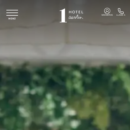
Ir al contenido principal
MIEMBROS
LLAME A
MENÚ