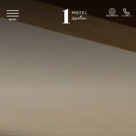
Ir al contenido principal
MIEMBROS
LLAME A
MENÚ