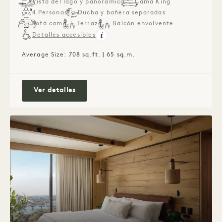
Vista del lago y panorámica
Cama King
4 Personas
Ducha y bañera separadas
Sofá cama
Terraza
Balcón envolvente
Detalles accesibles
Average Size: 708 sq.ft. | 65 sq.m.
Suite con terraza panorámica al lago
Ver detalles