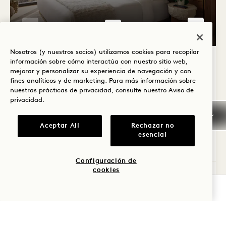
GALERÍA 7591
SUITE DE UN D
Nosotros (y nuestros socios) utilizamos cookies para recopilar
1 / 5
información sobre cómo interactúa con nuestro sitio web,
SUITE DE UN DORMITORIO CON
mejorar y personalizar su experiencia de navegación y con
BALCÓN Y VISTAS AL LAGO
fines analíticos y de marketing. Para más información sobre
nuestras prácticas de privacidad, consulte nuestro
Aviso de
privacidad
.
Vistas al lago
Cama King
4 Personas
Ducha y bañera separadas
Zona de asientos
Sofá cama
Ventanas de suelo a techo
Balcón
Aceptar All
Rechazar no
esencial
Average Size: 631 sq.ft. | 58 sq.m.
Configuración de
cookies
Suite de un dormitorio con balcón y vista
Ver detalles
COMPROBAR DISPONIBILIDAD