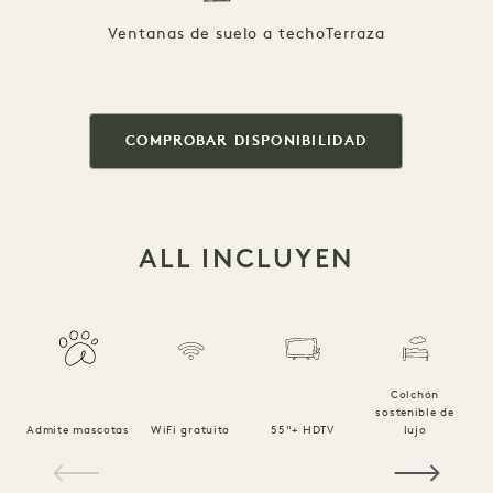
Ventanas de suelo a techo
Terraza
COMPROBAR DISPONIBILIDAD
ALL INCLUYEN
Colchón
sostenible de
Ro
Admite mascotas
WiFi gratuito
55"+ HDTV
lujo