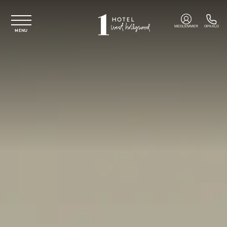
Spring til hovedindhold
MEDLEMMER
OPKALD
MENU