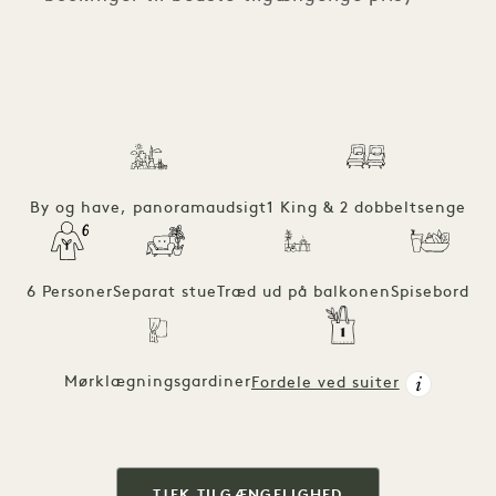
By og have, panoramaudsigt
1 King & 2 dobbeltsenge
6 Personer
Separat stue
Træd ud på balkonen
Spisebord
Mørklægningsgardiner
Fordele ved suiter
TJEK TILGÆNGELIGHED