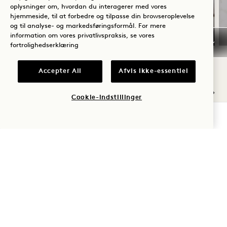
En flaske rosé
oplysninger om, hvordan du interagerer med vores
hjemmeside, til at forbedre og tilpasse din browseroplevelse
Fleksible afbestillingsbetingelser
og til analyse- og markedsføringsformål. For mere
information om vores privatlivspraksis, se vores
fortrolighedserklæring
Accepter All
Afvis ikke-essentiel
NaN / 11
Cookie-indstillinger
TJEK TILGÆNGELIGHED
ANDRE VÆRELSER, DU MÅSKE
KAN LIDE