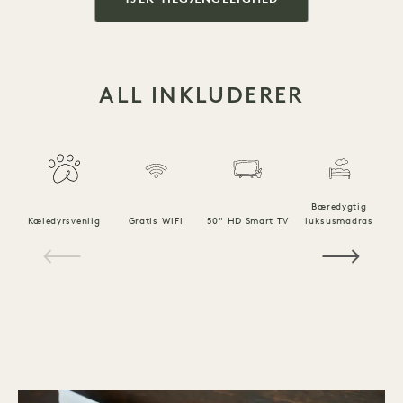
ALL INKLUDERER
Bæredygtig
Kæledyrsvenlig
Gratis WiFi
50" HD Smart TV
luksusmadras
1 / 15