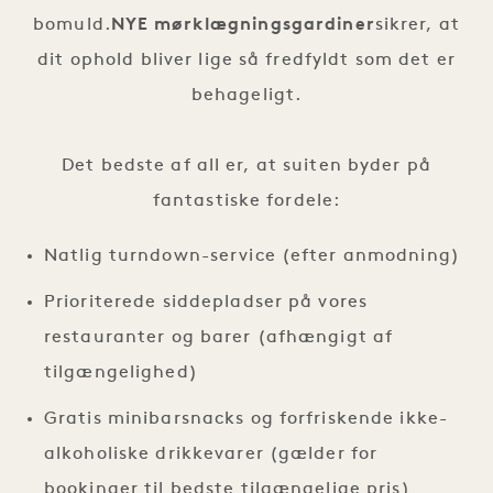
bomuld.
NYE mørklægningsgardiner
sikrer, at
dit ophold bliver lige så fredfyldt som det er
behageligt.
Det bedste af all er, at suiten byder på
fantastiske fordele:
Natlig turndown-service (efter anmodning)
Prioriterede siddepladser på vores
restauranter og barer (afhængigt af
tilgængelighed)
Gratis minibarsnacks og forfriskende ikke-
alkoholiske drikkevarer (gælder for
bookinger til bedste tilgængelige pris)