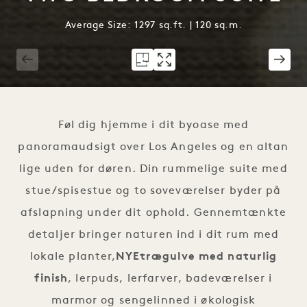
Average Size: 1297 sq.ft. | 120 sq.m.
1 / 5
Føl dig hjemme i dit byoase med
panoramaudsigt over Los Angeles og en altan
lige uden for døren. Din rummelige suite med
stue/spisestue og to soveværelser byder på
afslapning under dit ophold. Gennemtænkte
detaljer bringer naturen ind i dit rum med
lokale planter,
NYE
trægulve med naturlig
finish
, lerpuds, lerfarver, badeværelser i
marmor og sengelinned i økologisk