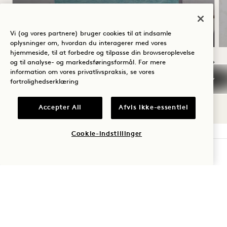
En flaske rosé
Fleksible afbestillingsbetingelser
Vi (og vores partnere) bruger cookies til at indsamle
oplysninger om, hvordan du interagerer med vores
hjemmeside, til at forbedre og tilpasse din browseroplevelse
og til analyse- og markedsføringsformål. For mere
information om vores privatlivspraksis, se vores
NaN / 10
fortrolighedserklæring
Accepter All
Afvis ikke-essentiel
Cookie-indstillinger
TJEK TILGÆNGELIGHED
1 Hotel West Hollywood
8490 Sunset Boulevard
West Hollywood
CA
90069
De Forenede Stater
Hotel: