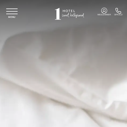
Spring til hovedindhold
MEDLEMMER
OPKALD
MENU