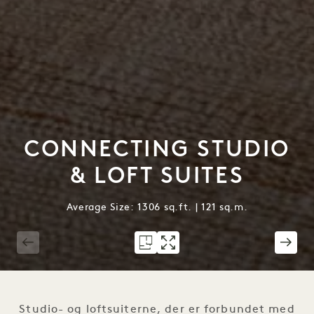
CONNECTING STUDIO
& LOFT SUITES
Average Size: 1306 sq.ft. | 121 sq.m.
1 / 4
Studio- og loftsuiterne, der er forbundet med