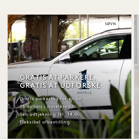
SØVN
GRATIS AT PARKERE,
GRATIS AT UDFORSKE
Gratis parkering for én bil
25 dollars i hotelkredit
Sen udtjekning (kl. 14.00)
Fleksibel afbestilling