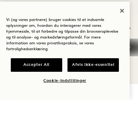
NaN / 10
Vi (og vores partnere) bruger cookies til at indsamle
oplysninger om, hvordan du interagerer med vores
hjemmeside, til at forbedre og tilpasse din browseroplevelse
og til analyse- og markedsføringsformål. For mere
information om vores privatlivspraksis, se vores
fortrolighedserklæring
ANDRE VÆRELSER, DU MÅSKE
Accepter All
Afvis ikke-essentiel
KAN LIDE
Cookie-indstillinger
TJEK TILGÆNGELIGHED