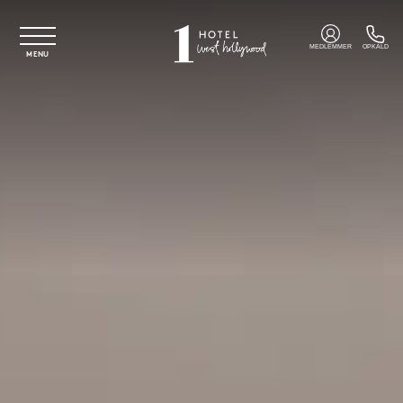
Spring til hovedindhold
MEDLEMMER
OPKALD
MENU