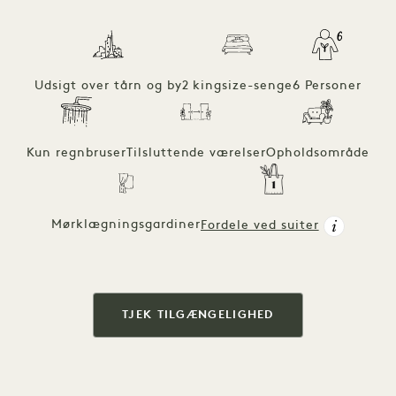
Udsigt over tårn og by
2 kingsize-senge
6 Personer
Kun regnbruser
Tilsluttende værelser
Opholdsområde
Mørklægningsgardiner
Fordele ved suiter
TJEK TILGÆNGELIGHED