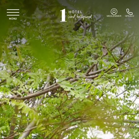
Spring til hovedindhold
MEDLEMMER
OPKALD
MENU