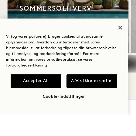
SOMMERSOLHVERV
Op til 30 % rabat på dit ophold
En flaske rosé
Vi (og vores partnere) bruger cookies til at indsamle
Fleksible afbestillingsbetingelser
oplysninger om, hvordan du interagerer med vores
hjemmeside, til at forbedre og tilpasse din browseroplevelse
og til analyse- og markedsføringsformål. For mere
information om vores privatlivspraksis, se vores
fortrolighedserklæring
NaN / 10
Accepter All
Afvis ikke-essentiel
Cookie-indstillinger
TJEK TILGÆNGELIGHED
1 Hotel West Hollywood
8490 Sunset Boulevard