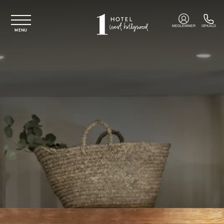
Spring til hovedindhold
MEDLEMMER
OPKALD
MENU