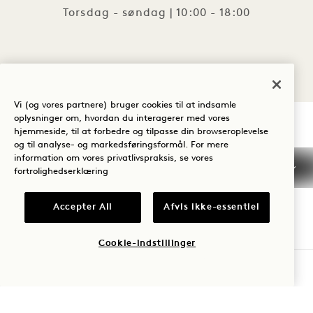
Torsdag - søndag | 10:00 - 18:00
Vi (og vores partnere) bruger cookies til at indsamle
oplysninger om, hvordan du interagerer med vores
hjemmeside, til at forbedre og tilpasse din browseroplevelse
1 Hotel West Hollywood
og til analyse- og markedsføringsformål. For mere
information om vores privatlivspraksis, se vores
fortrolighedserklæring
8490 Sunset Boulevard
West Hollywood
CA
90069
Accepter All
Afvis ikke-essentiel
De Forenede Stater
Hotel:
Cookie-indstillinger
+1 310 424 1600
TJEK TILGÆNGELIGHED
Reservationer:
+1 833 625 7111