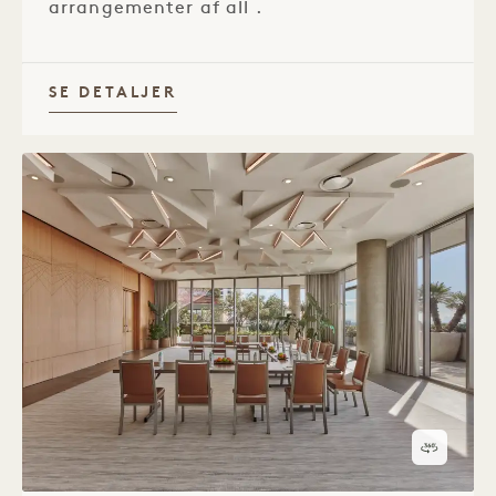
arrangementer af all .
SE DETALJER
360°-r