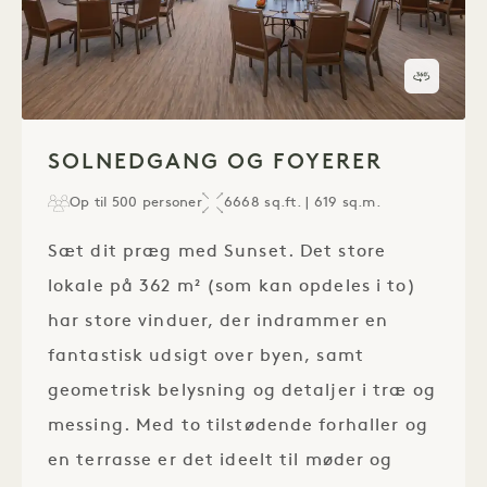
360°-r
1 / 1
SOLNEDGANG OG FOYERER
Op til 500 personer
6668 sq.ft. | 619 sq.m.
Sæt dit præg med Sunset. Det store
lokale på 362 m² (som kan opdeles i to)
har store vinduer, der indrammer en
fantastisk udsigt over byen, samt
geometrisk belysning og detaljer i træ og
messing. Med to tilstødende forhaller og
en terrasse er det ideelt til møder og