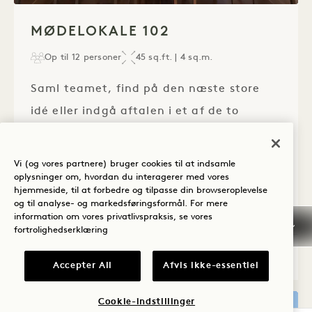
1 / 1
MØDELOKALE 102
Op til 12 personer
45 sq.ft. | 4 sq.m.
Saml teamet, find på den næste store
idé eller indgå aftalen i et af de to
mødelokaler, der hver har plads til op til
12 gæster. Lad os hjælpe dig med
Vi (og vores partnere) bruger cookies til at indsamle
planlægningen, så du kan koncentrere
oplysninger om, hvordan du interagerer med vores
hjemmeside, til at forbedre og tilpasse din browseroplevelse
dig om forretningen.
og til analyse- og markedsføringsformål. For mere
information om vores privatlivspraksis, se vores
fortrolighedserklæring
SE DETALJER
Accepter All
Afvis ikke-essentiel
Cookie-indstillinger