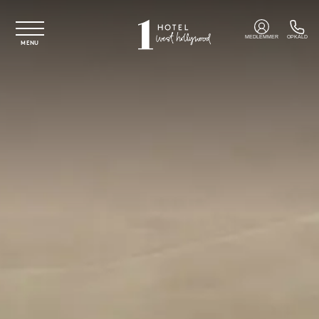
Spring til hovedindhold
MEDLEMMER
OPKALD
MENU