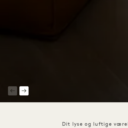
1 / 4
Dit lyse og luftige vær