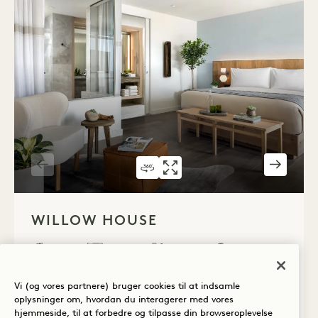
360°-RUNDVISNING 543
GALLERI 543
WILLOW HOUS
WILLOW
1 / 5
WILLOW HOUSE
Byudsigt
King seng
2 Personer
Pudderrum
Balkon
Separat stue
Tekøkken
Retreat Collection
Vi (og vores partnere) bruger cookies til at indsamle
oplysninger om, hvordan du interagerer med vores
Average Size: 1215 sq.ft. | 112 sq.m.
hjemmeside, til at forbedre og tilpasse din browseroplevelse