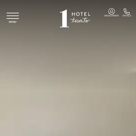
Spring til hovedindhold
MEDLEMMER
OPKALD
MENU