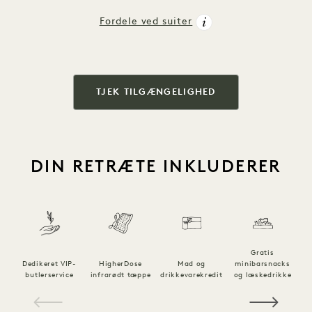
Fordele ved suiter
TJEK TILGÆNGELIGHED
DIN RETRÆTE INKLUDERER
Gratis
Dedikeret VIP-
HigherDose
Mad og
minibarsnacks
Kr
butlerservice
infrarødt tæppe
drikkevarekredit
og læskedrikke