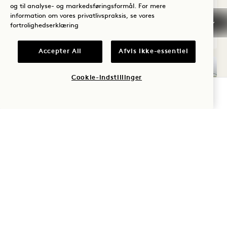
og til analyse- og markedsføringsformål. For mere
information om vores privatlivspraksis, se vores
fortrolighedserklæring
Willow House
Se detaljer
Accepter All
Afvis ikke-essentiel
Cookie-indstillinger
TJEK TILGÆNGELIGHED
360°-RUNDVISNING 544
GALLERI 544
BIRCH HOUSE
BIRCH 
1 / 6