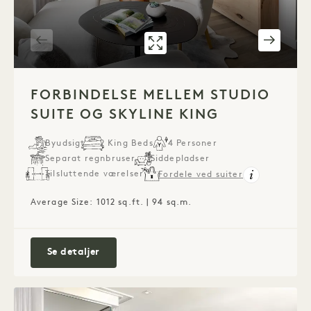
GALLERI 540
FORBUNDET STUD
1 / 5
FORBINDELSE MELLEM STUDIO
SUITE OG SKYLINE KING
Byudsigt
2 King Beds
4 Personer
Separat regnbruser
Siddepladser
Tilsluttende værelser
Fordele ved suiter
Average Size: 1012 sq.ft. | 94 sq.m.
Forbindelse mellem Studio Suite og Skyline
Se detaljer