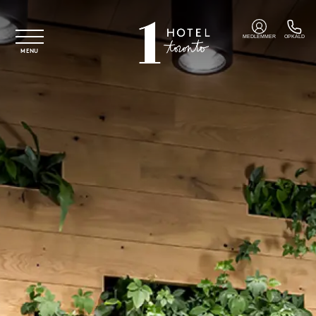
Spring til hovedindhold
MEDLEMMER
OPKALD
MENU