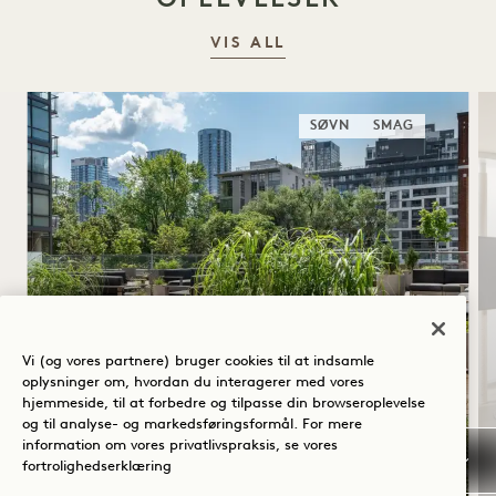
VIS ALL
SØVN
SMAG
Vi (og vores partnere) bruger cookies til at indsamle
SOMMERSOLHVERV
oplysninger om, hvordan du interagerer med vores
hjemmeside, til at forbedre og tilpasse din browseroplevelse
Op til 40 % rabat på dit ophold
og til analyse- og markedsføringsformål. For mere
information om vores privatlivspraksis, se vores
En flaske rosé
fortrolighedserklæring
Fleksible afbestillingsbetingelser