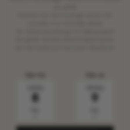
kan gælde
Kreditten kan ikke overdrages og kan ikke
anvendes til et fremtidigt ophold
Sen udtjekning afhænger af tilgængelighed
Der gælder fleksible afbestillingsbetingelser
Kan ikke kombineres med andre tilbud/priser
Tjek ind
Tjek ud
Lørdag
Søndag
8
9
Aug.
Aug.
▼
▼