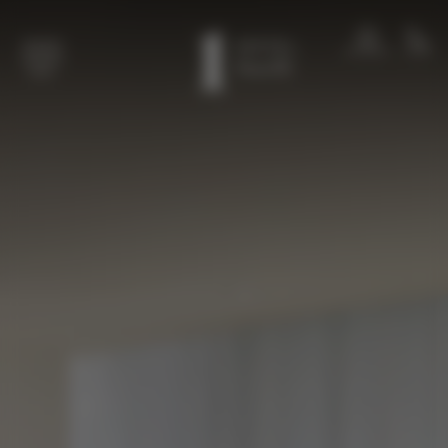
Spring til hovedindhold
MEDLEMMER
OPKALD
MENU