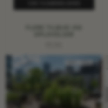
TJEK TILGÆNGELIGHED
FLERE TILBUD OG
OPLEVELSER
VIS ALL
SØVN
SMAG