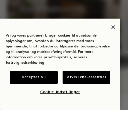
SOMMERSOLHVERV
Op til 40 % rabat på dit ophold
En flaske rosé
Vi (og vores partnere) bruger cookies til at indsamle
Fleksible afbestillingsbetingelser
oplysninger om, hvordan du interagerer med vores
hjemmeside, til at forbedre og tilpasse din browseroplevelse
og til analyse- og markedsføringsformål. For mere
information om vores privatlivspraksis, se vores
fortrolighedserklæring
NaN / 8
Accepter All
Afvis ikke-essentiel
Cookie-indstillinger
TJEK TILGÆNGELIGHED
1 Hotel Toronto
550 Wellington Street W