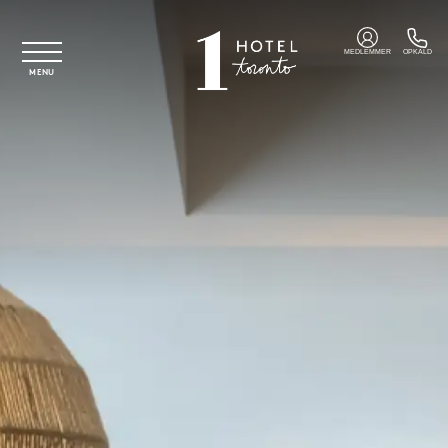
Spring til hovedindhold
MEDLEMMER
OPKALD
MENU