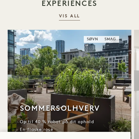
EXPERIENCES
VIS ALL
SØVN
SMAG
SOMMERSOLHVERV
Op til 40 % rabat på dit ophold
En flaske rosé
Fleksible afbestillingsbetingelser