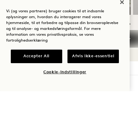
Vi (og vores partnere) bruger cookies til at indsamle
oplysninger om, hvordan du interagerer med vores
hjemmeside, til at forbedre og tilpasse din browseroplevelse
og til analyse- og markedsføringsformål. For mere
Sommersolhverv
information om vores privatlivspraksis, se vores
fortrolighedserklæring
Accepter All
Afvis ikke-essentiel
Cookie-indstillinger
1 Hotel Toronto
TJEK TILGÆNGELIGHED
550 Wellington Street W
Toronto
ON
M5V 2V4
Canada
Hotel:
+1 416 640 7778