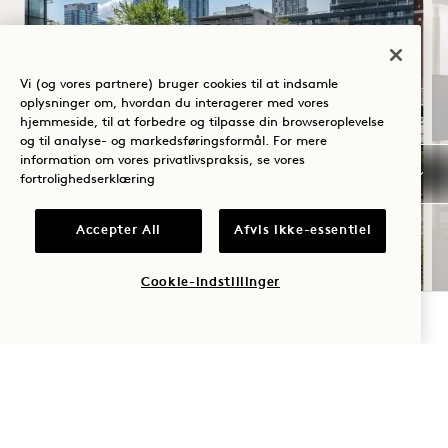
Vi (og vores partnere) bruger cookies til at indsamle
oplysninger om, hvordan du interagerer med vores
hjemmeside, til at forbedre og tilpasse din browseroplevelse
og til analyse- og markedsføringsformål. For mere
information om vores privatlivspraksis, se vores
fortrolighedserklæring
SOMMERSOLHVERV
Accepter All
Afvis ikke-essentiel
Op til 40 % rabat på dit ophold
En flaske rosé
Cookie-indstillinger
Fleksible afbestillingsbetingelser
TJEK TILGÆNGELIGHED
NaN / 8