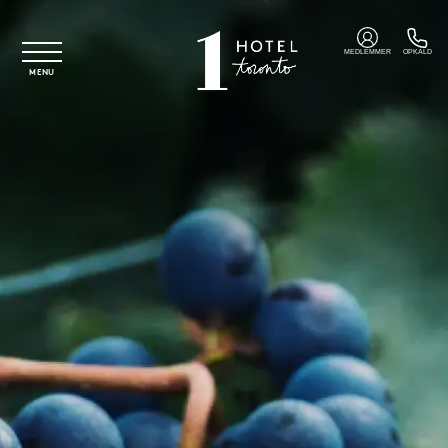
Spring til hovedindhold
MEDLEMMER
OPKALD
MENU