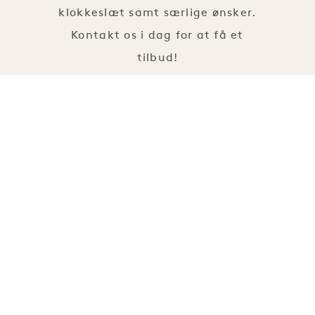
klokkeslæt samt særlige ønsker.
Kontakt os i dag for at få et
tilbud!
ER
RINGER
GEBYRER
ANMOD OM OPLYSNINGER