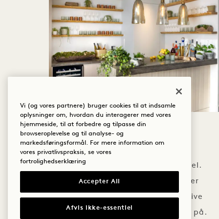
Vi (og vores partnere) bruger cookies til at indsamle
oplysninger om, hvordan du interagerer med vores
hjemmeside, til at forbedre og tilpasse din
LOKATIONER
browseroplevelse og til analyse- og
markedsføringsformål. For mere information om
vores privatlivspraksis, se vores
fortrolighedserklæring
Lys og smuk. Meget funktionel.
Teknologisk avanceret. Det er
Accepter All
blot nogle få måder at beskrive
Afvis ikke-essentiel
lokaliteterne i 1 Hotel Toronto på.