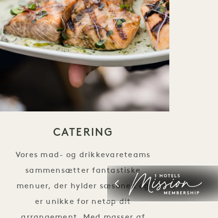
CATERING
Vores mad- og drikkevareteams
sammensætter fantastiske
menuer, der hylder sæsonen og
er unikke for netop dit
arrangement. Med masser af