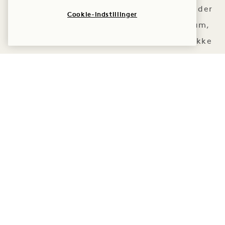
Med gennemtænkte detaljer, der
Cookie-indstillinger
bringer naturen ind i vores rum,
er dette en af byens mest unikke
filmkulisser. Og udsigten?
Uovertruffen.
PLACERING
SE VÆRELSER
PLACE
SE VÆRELSER OG SUITER