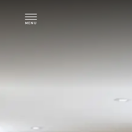
Spring til hovedindhold
MENU