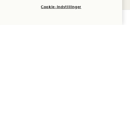
YOGA
Cookie-indstillinger
Vi ved, at du har meget at tænke på. Tag et
TJEK TILGÆNGELIGHED
øjeblik til at finde din indre ro med en privat
yogaklasse til bryllupsfesten eller en personlig
træningssession kun for dig.