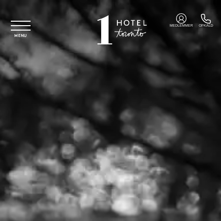
Spring til hovedindhold
MEDLEMMER
OPKALD
MENU