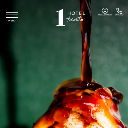
Spring til hovedindhold
MEDLEMMER
OPKALD
MENU