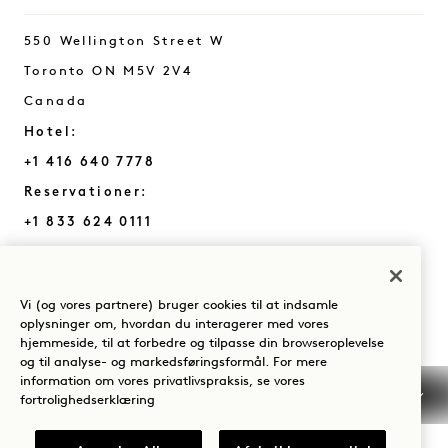
550 Wellington Street W
Toronto
ON
M5V 2V4
Canada
Hotel:
+1 416 640 7778
Reservationer:
+1 833 624 0111
Toronto
Kontakt os
Politikker
Presse
Vi (og vores partnere) bruger cookies til at indsamle
Kæledyrsvenlig
Ofte stillede
oplysninger om, hvordan du interagerer med vores
Tilgængelighed
spørgsmål
hjemmeside, til at forbedre og tilpasse din browseroplevelse
og til analyse- og markedsføringsformål. For mere
information om vores privatlivspraksis, se vores
fortrolighedserklæring