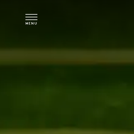
Spring til hovedindhold
MENU