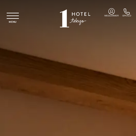
Spring til hovedindhold
MEDLEMMER
OPKALD
MENU