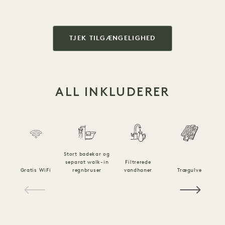
TJEK TILGÆNGELIGHED
ALL INKLUDERER
Stort badekar og
separat walk-in
Filtrerede
Gratis WiFi
regnbruser
vandhaner
Trægulve
1 / 16