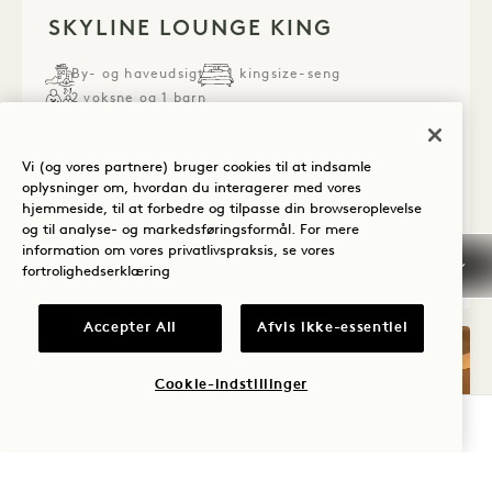
1 / 3
SKYLINE LOUNGE KING
By- og haveudsigt
1 kingsize-seng
2 voksne og 1 barn
Separat brusebad og badekar
Tilgængelige detaljer
Vi (og vores partnere) bruger cookies til at indsamle
oplysninger om, hvordan du interagerer med vores
Average Size: 449 sq.ft. | 41 sq.m.
hjemmeside, til at forbedre og tilpasse din browseroplevelse
og til analyse- og markedsføringsformål. For mere
information om vores privatlivspraksis, se vores
Skyline Lounge King
Se detaljer
fortrolighedserklæring
Accepter All
Afvis ikke-essentiel
Cookie-indstillinger
TJEK TILGÆNGELIGHED