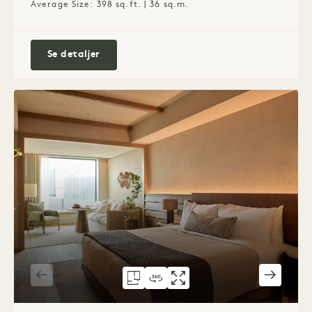
Average Size: 398 sq.ft. | 36 sq.m.
Tårnkonge
Se detaljer
GRUNDPLAN 6070
360-RUNDVISNING 6070
GALLERI 6070
SKYLINE LOUNG
SKYLINE L
SKYL