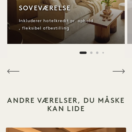
SOVEVÆRELSE
Inkluderer hotelkredit pr. ophold
, fleksibel afbestilling
NaN / 10
ANDRE VÆRELSER, DU MÅSKE
KAN LIDE