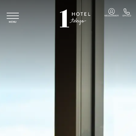
Spring til hovedindhold
MEDLEMMER
OPKALD
MENU