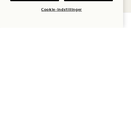
Cookie-indstillinger
GEBYRER
ANMOD OM OPLYSNINGER
TJEK TILGÆNGELIGHED
1 Hotel Tokyo
2‑17‑22 Akasaka
Minato-Ku
,
Tokyo
107-0052
Japan
Hotel:
+81 3 6441 3040
Reservationer: