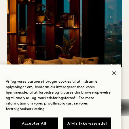
GEBYRER
Vi (og vores partnere) bruger cookies til at indsamle
oplysninger om, hvordan du interagerer med vores
Priserne på film- og fotooptagelser afhænger
hjemmeside, til at forbedre og tilpasse din browseroplevelse
og til analyse- og markedsføringsformål. For mere
af flere faktorer, herunder projektets art,
information om vores privatlivspraksis, se vores
fortrolighedserklæring
optagelsessted, dato og tidspunkter samt
særlige ønsker. Kontakt vores team i dag for
Accepter All
Afvis ikke-essentiel
at få et tilbud.