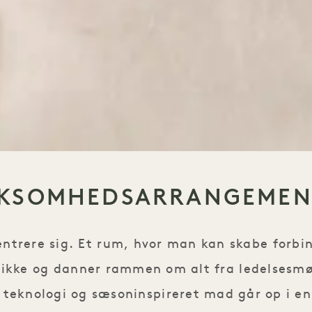
RKSOMHEDSARRANGEMEN
ntrere sig. Et rum, hvor man kan skabe forbind
eblikke og danner rammen om alt fra ledelsesmø
t teknologi og sæsoninspireret mad går op i e