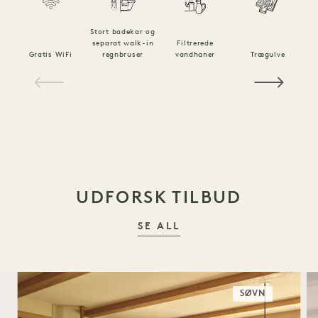
Stort badekar og
separat walk-in
Filtrerede
Gratis WiFi
regnbruser
vandhaner
Trægulve
1 / 16
UDFORSK TILBUD
SE ALL
SØVN