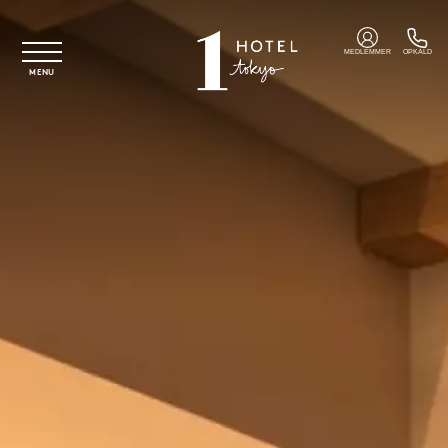
Spring til hovedindhold
MEDLEMMER
OPKALD
MENU