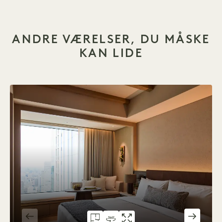
ANDRE VÆRELSER, DU MÅSKE
KAN LIDE
GRUNDPLAN 6066
360°-RUNDVISNING 6066
GALLERI 6066
ALCOVE KING
ALCOVE KI
ALC