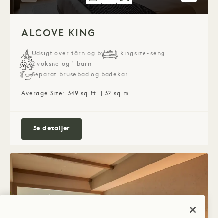
1 / 2
ALCOVE KING
Udsigt over tårn og by
1 kingsize-seng
2 voksne og 1 barn
Separat brusebad og badekar
Average Size: 349 sq.ft. | 32 sq.m.
Alcove King
Se detaljer