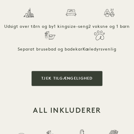
Udsigt over tårn og by
1 kingsize-seng
2 voksne og 1 barn
Separat brusebad og badekar
Kæledyrsvenlig
TJEK TILGÆNGELIGHED
ALL INKLUDERER