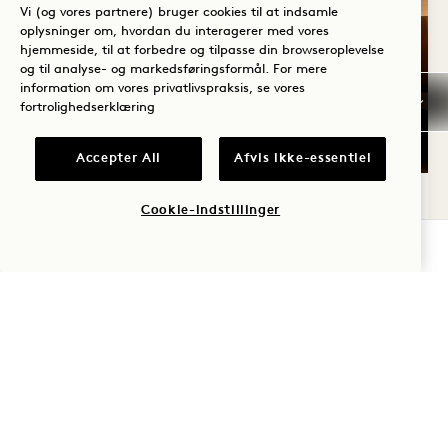
Vi (og vores partnere) bruger cookies til at indsamle
oplysninger om, hvordan du interagerer med vores
hjemmeside, til at forbedre og tilpasse din browseroplevelse
og til analyse- og markedsføringsformål. For mere
information om vores privatlivspraksis, se vores
fortrolighedserklæring
GRUNDPLAN 6070
360-RUNDVISNING 6070
GALLERI 6070
SKYLINE LOUNG
SKYLINE L
SKYL
Accepter All
Afvis ikke-essentiel
1 / 3
SKYLINE LOUNGE KING
Cookie-indstillinger
TJEK TILGÆNGELIGHED
By- og haveudsigt
1 kingsize-seng
2 voksne og 1 barn
Separat brusebad og badekar
Tilgængelige detaljer
Average Size: 449 sq.ft. | 41 sq.m.
Skyline Lounge King
Se detaljer