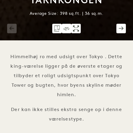
TÅRNKONGEN
Average Size: 398 sq.ft. | 36 sq.m.
1 / 2
Himmelhøj ro med udsigt over Tokyo . Dette
king-værelse ligger på de øverste etager og
tilbyder et roligt udsigtspunkt over Tokyo
Tower og bugten, hvor byens skyline møder
himlen.
Der kan ikke stilles ekstra senge op i denne
værelsestype.