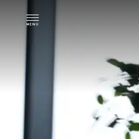
Spring til hovedindhold
MENU