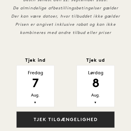
Bestil senest den 22. september 2026.
De almindelige afbestillingsbetingelser gælder
Der kan være datoer, hvor tilbuddet ikke gælder
Prisen er angivet inklusive rabat og kan ikke
kombineres med andre tilbud eller priser
Tjek ind
Tjek ud
Fredag
Lørdag
7
8
Aug.
Aug.
▼
▼
TJEK TILGÆNGELIGHED