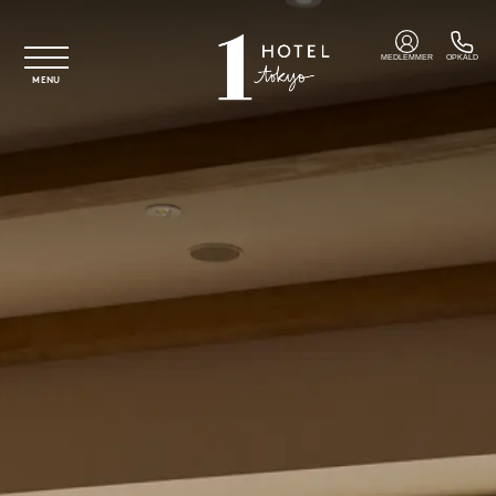
Spring til hovedindhold
MEDLEMMER
OPKALD
MENU