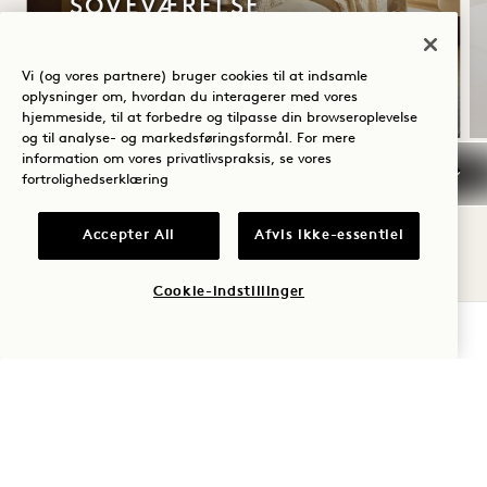
SOVEVÆRELSE
Inkluderer hotelkredit pr. ophold
Vi (og vores partnere) bruger cookies til at indsamle
, fleksibel afbestilling
oplysninger om, hvordan du interagerer med vores
hjemmeside, til at forbedre og tilpasse din browseroplevelse
og til analyse- og markedsføringsformål. For mere
information om vores privatlivspraksis, se vores
fortrolighedserklæring
NaN / 9
Accepter All
Afvis ikke-essentiel
Cookie-indstillinger
TJEK TILGÆNGELIGHED
1 Hotel Tokyo
2‑17‑22 Akasaka
Minato-Ku
,
Tokyo