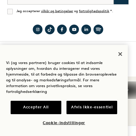
Jeg accepterer
vilkår og betingelser
og
fortrolighedspolitik
*.
Enig
Besøg
Besøg
Besøg
Besøg
Besøg
Besøg
1
1
1
1
1
1
Hotel
Hotels
Hotel
Hotels
Hotels
Hotels
Guide til dit ophold
Nashville
på
Nashville
på
på
på
Vi (og vores partnere) bruger cookies til at indsamle
oplysninger om, hvordan du interagerer med vores
på
TikTok
på
YouTube
LinkedIn
Spotify
hjemmeside, til at forbedre og tilpasse din browseroplevelse
Instagram
Facebook
og til analyse- og markedsføringsformål. For mere
Vilkår og betingelser
information om vores privatlivspraksis, se vores
Meddelelse om beskyttelse af personlige oplysninger
fortrolighedserklæring
Tilgængelighed
Vilkår og betingelser for Mission
Cookie Settings
Accepter All
Afvis ikke-essentiel
© 2026 SH Group
Cookie-indstillinger
TJEK TILGÆNGELIGHED