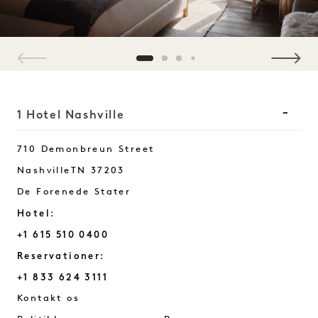
1 / 4
1 Hotel Nashville
710 Demonbreun Street
Nashville
TN
37203
De Forenede Stater
Hotel:
+1 615 510 0400
Reservationer:
+1 833 624 3111
Nashville
Kontakt os