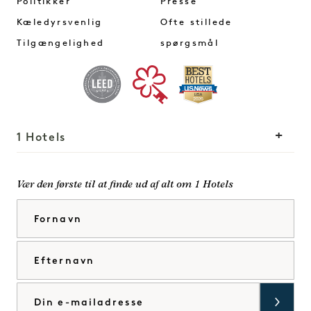
Politikker
Presse
Kæledyrsvenlig
Ofte stillede
Tilgængelighed
spørgsmål
1 Hotels
Vores lokationer
Mission
Vær den første til at finde ud af alt om 1 Hotels
Vores historie
Bliv en del af vores
Fornavn
Bæredygtighed
team
The Field Guide
1 Homes
Efternavn
Tryk på
Udvikling
Køb Goodthings
Kontakt os
E-mail