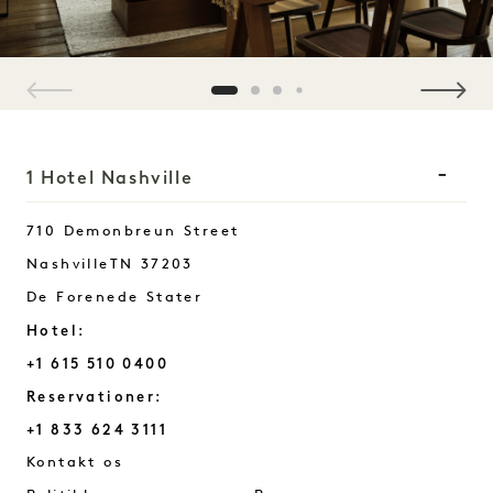
1 / 4
1 Hotel Nashville
710 Demonbreun Street
Nashville
TN
37203
De Forenede Stater
Hotel:
+1 615 510 0400
Reservationer:
+1 833 624 3111
Nashville
Kontakt os