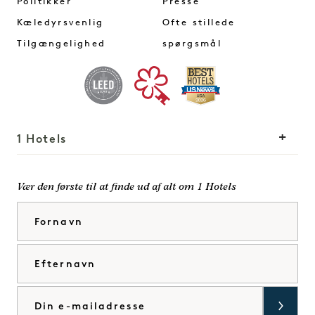
Politikker
Presse
Kæledyrsvenlig
Ofte stillede
Tilgængelighed
spørgsmål
1 Hotels
Vores lokationer
Mission
Vær den første til at finde ud af alt om 1 Hotels
Vores historie
Bliv en del af vores
Fornavn
Bæredygtighed
team
The Field Guide
1 Homes
Efternavn
Tryk på
Udvikling
Køb Goodthings
Kontakt os
E-mail