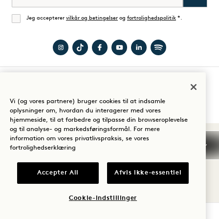
Jeg accepterer
vilkår og betingelser
og
fortrolighedspolitik
*.
Enig
Besøg
Besøg
Besøg
Besøg
Besøg
Besøg
1
1
1
1
1
1
Hotel
Hotels
Hotel
Hotels
Hotels
Hotels
Guide til dit ophold
Nashville
på
Nashville
på
på
på
Vi (og vores partnere) bruger cookies til at indsamle
oplysninger om, hvordan du interagerer med vores
på
TikTok
på
YouTube
LinkedIn
Spotify
hjemmeside, til at forbedre og tilpasse din browseroplevelse
Instagram
Facebook
og til analyse- og markedsføringsformål. For mere
Vilkår og betingelser
information om vores privatlivspraksis, se vores
Meddelelse om beskyttelse af personlige oplysninger
fortrolighedserklæring
Tilgængelighed
Vilkår og betingelser for Mission
Cookie Settings
Accepter All
Afvis ikke-essentiel
© 2026 SH Group
Cookie-indstillinger
TJEK TILGÆNGELIGHED