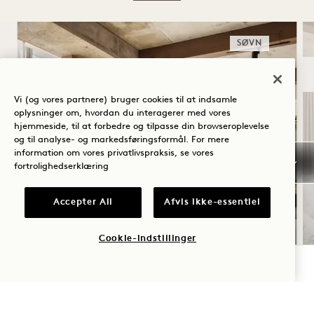
SØVN
Vi (og vores partnere) bruger cookies til at indsamle
oplysninger om, hvordan du interagerer med vores
hjemmeside, til at forbedre og tilpasse din browseroplevelse
og til analyse- og markedsføringsformål. For mere
information om vores privatlivspraksis, se vores
fortrolighedserklæring
Accepter All
Afvis ikke-essentiel
SOMMERSOLHVERV
Cookie-indstillinger
Op til 30 % rabat på dit ophold
TJEK TILGÆNGELIGHED
En flaske rosé