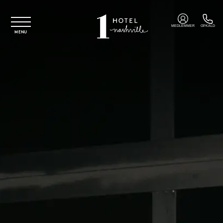
Spring til hovedindhold
MEDLEMMER
OPKALD
MENU