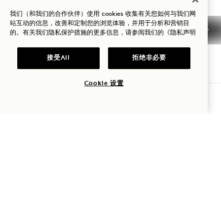
我们（和我们的合作伙伴）使用 cookies 收集有关您如何与我们网
站互动的信息，改善和定制您的浏览体验，并用于分析和营销目
举办活动
的。有关我们隐私保护措施的更多信息，请参阅我们的
《隐私声明
在星空下举办派对，享受最美的风景。Harriet's
接受All
拒绝非必要
Rooftop 拥有宽松的座位、创意的餐饮和洛杉矶天际
线一览无余的美景，是您举办下一次私人招待会或特
Cookie 设置
预订餐桌
别活动的难忘场所。
举办活动
举办活动
索取信息
360 虚拟游览