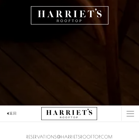
HARRIET'S
返回
HARRIET'S ROOFTOP
RESERVATIONS@HARRIETSROOFTOP.COM