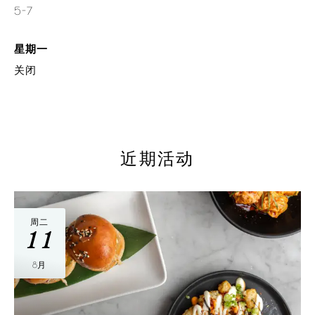
5-7
星期一
关闭
近期活动
周二
11
8月