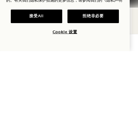
的。有关我们隐私保护措施的更多信息，请参阅我们的
《隐私声明
可将洛杉矶及好莱坞山尽收眼底，更陈列着世界
接受All
拒绝非必要
著名艺术家珍妮特·埃切尔曼（Janet
Echelman）创作的七层高“捕梦网”（Dream
Cookie 设置
Catcher）雕塑。无论是盛大的早午餐宴会、伴
查询可用性
着南加州传奇日落的招待会，还是星空下的晚
宴，哈丽特餐厅都是……
咨询