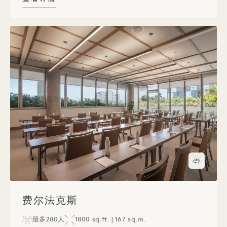
360度
1 / 1
费尔法克斯
最多280人
1800 sq.ft. | 167 sq.m.