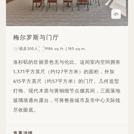
360度
1 / 1
梅尔罗斯与门厅
最多200人
1986 sq.ft. | 185 sq.m.
洛杉矶的壮丽景色无与伦比。这间室内空间拥有
1,371平方英尺（约127平方米）的面积，外加
615平方英尺（约57平方米）的门厅。几何造型
灯饰、现代木质与黄铜细节点缀其间，三面落地
玻璃墙通向露台，可将整座城市及市中心天际线
尽收眼底。
查看详情