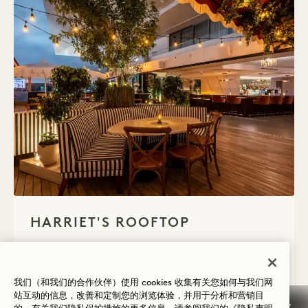
1 / 1
HARRIET'S ROOFTOP
最多190人
30527 sq.ft. | 2836 sq.m.
在西好莱坞街区上方九层，哈丽特餐厅
我们（和我们的合作伙伴）使用 cookies 收集有关您如何与我们网
站互动的信息，改善和定制您的浏览体验，并用于分析和营销目
（Harriet's）坐拥无与伦比的180度全景视野，