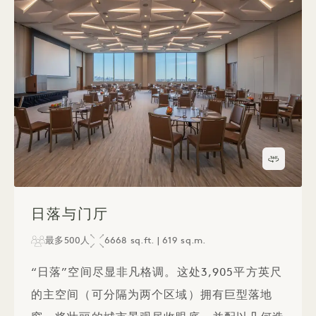
360度
1 / 1
日落与门厅
最多500人
6668 sq.ft. | 619 sq.m.
“日落”空间尽显非凡格调。这处3,905平方英尺
的主空间（可分隔为两个区域）拥有巨型落地