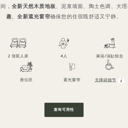
其间，
全新天然木质地板
、泥浆墙面、陶土色调、大理
趣
。
全新遮光窗帘
确保您的住宿既舒适又宁静。
2 张双人床
4人
淋浴/浴缸组合
座位区
遮光窗帘
无障碍细节
查询可用性