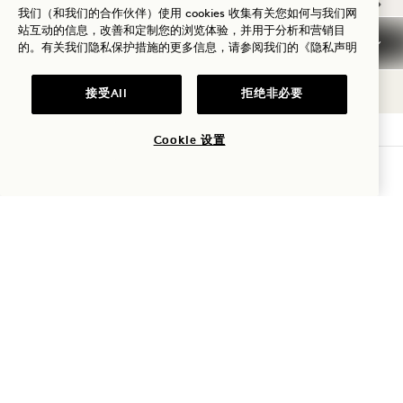
我们（和我们的合作伙伴）使用 cookies 收集有关您如何与我们网
站互动的信息，改善和定制您的浏览体验，并用于分析和营销目
NaN / 10
的。有关我们隐私保护措施的更多信息，请参阅我们的
《隐私声明
接受All
拒绝非必要
Cookie 设置
1 Hotel West Hollywood
查询可用性
日落大道 8490 号
West Hollywood
,
CA
90069
美国
酒店
+1 310 424 1600
预订：
+1 833 625 7111
West Hollywood
联系我们