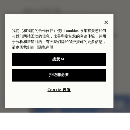
最低入住天数为2晚
预订时需支付首晚房费及税费押金
费用必须计入房费方可享受信用额度
我们（和我们的合作伙伴）使用 cookies 收集有关您如何
适用标准取消政策（
延后付款房价详情请见此处
）
与我们网站互动的信息，改善和定制您的浏览体验，并用
于分析和营销目的。有关我们隐私保护措施的更多信息，
不可与其他优惠或房价叠加使用
请参阅我们的
《隐私声明
接受All
更多优惠与体验
拒绝非必要
Cookie 设置
睡眠
味道