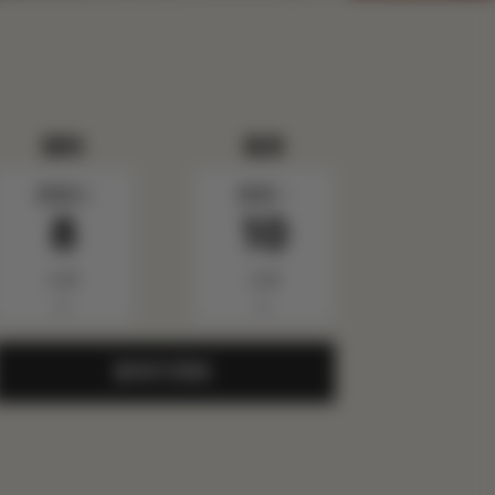
报到
退房
星期六
星期一
8
10
八月
八月
▼
▼
查询可用性