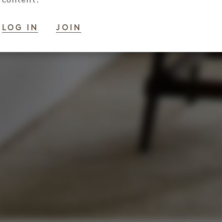
content.
LOG IN
JOIN