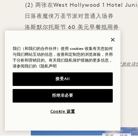
(2) 两张在West Hollywood 1 Hotel Jun
日落夜魔侠万圣节派对普通入场券
洛斯默尔托斯节 60 美元早餐抵用券
详细说明
我们（和我们的合作伙伴）使用 cookies 收集有关您如何
与我们网站互动的信息，改善和定制您的浏览体验，并用
必须在客房内消费方可享受积分优惠
于分析和营销目的。有关我们隐私保护措施的更多信息，
适用标准取消政策
（请参阅此处的 "稍后付款 "房价详
请参阅我们的
《隐私声明
不可与其他优惠或房价同时使用
接受All
拒绝非必要
更多优惠与体验
Cookie 设置
睡眠
味道