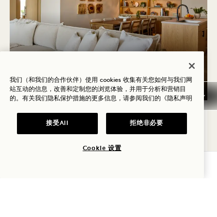
我们（和我们的合作伙伴）使用 cookies 收集有关您如何与我们网
户型图 6076
360度全景 6076
6076号画廊
绿之屋（两张大床房
MIDORI HOU
绿之屋（两张大床
）
站互动的信息，改善和定制您的浏览体验，并用于分析和营销目
的。有关我们隐私保护措施的更多信息，请参阅我们的
《隐私声明
1 / 3
绿屋双床房
接受All
拒绝非必要
城市和花园景观
2 张大床
2名成人和2名儿童
Cookie 设置
独立淋浴间和浴缸
查询可用性
Average Size: 1206 sq.ft. | 112 sq.m.
绿屋双床房
查看详情