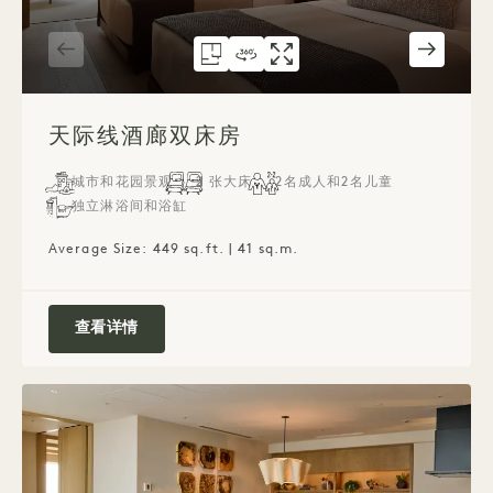
6071号房型图
360度全景图 6071
6071号客房
天际酒廊房（两张大床
天际酒廊双床房
天际线酒廊（两
）
1 / 2
天际线酒廊双床房
城市和花园景观
2 张大床
2名成人和2名儿童
独立淋浴间和浴缸
Average Size: 449 sq.ft. | 41 sq.m.
天际线休息室双床房
查看详情