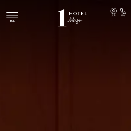
跳至主要内容
成员
致电
菜单