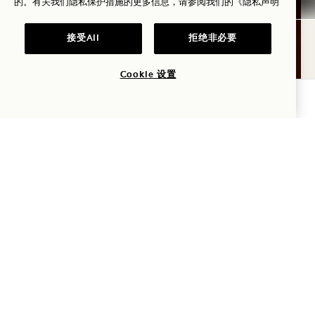
的。有关我们隐私保护措施的更多信息，请参阅我们的
《隐私声明
接受All
拒绝非必要
Cookie 设置
查询可用性
土耳其浴室
步入这处充满暖意与雾气的避风港，让舒缓的蒸汽包
裹全身。这款湿式桑拿能滋润肌肤、打开毛孔，并提
供湿度更高的热气，非常适合深度放松和舒缓呼吸道