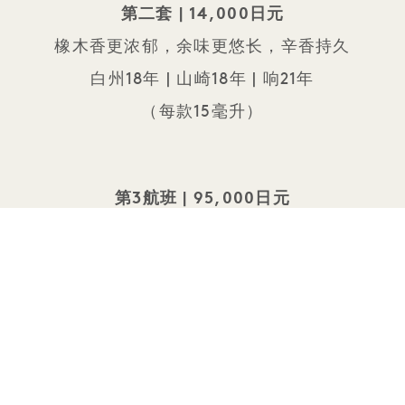
第二套 | 14,000日元
橡木香更浓郁，余味更悠长，辛香持久
白州18年 | 山崎18年 | 响21年
（每款15毫升）
第3航班 | 95,000日元
稀有、口感极其顺滑、堪称博物馆级藏品的
白州25年 | 山崎25年 | 响30年
（每瓶15毫升）
All 均含税及服务费。