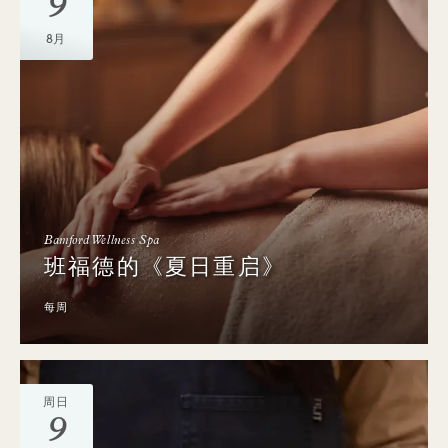
9
8月
Bamford Wellness Spa
班福德的《夏日重启》
每周
周日
9