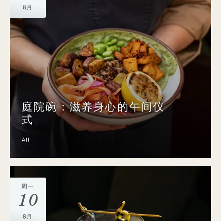
8月
庭院碗：滋养身心的午间仪
式
All
周一
10
8月