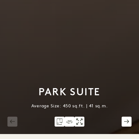
PARK SUITE
Average Size: 450 sq.ft. | 41 sq.m.
1 / 4