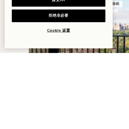
接受All
睡眠
拒绝非必要
Cookie 设置
夏至
住宿最高可享30%折扣
一瓶桃红葡萄酒
灵活取消政策
NaN / 11