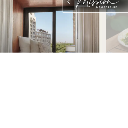
睡眠
首页 1
1
每日60美元早餐抵用券，适用于Jams
一次性175美元酒店消费抵用券
入住
灵活取消政策
每日