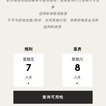
积分将自动抵扣账单中适用费用；需将费用计入房费方可兑
换
适用标准取消政策
不可与其他优惠/房价、任何其他计划、协商价格及会员权
益同时使用
报到
退房
星期五
星期六
7
8
八月
八月
▼
▼
查询可用性